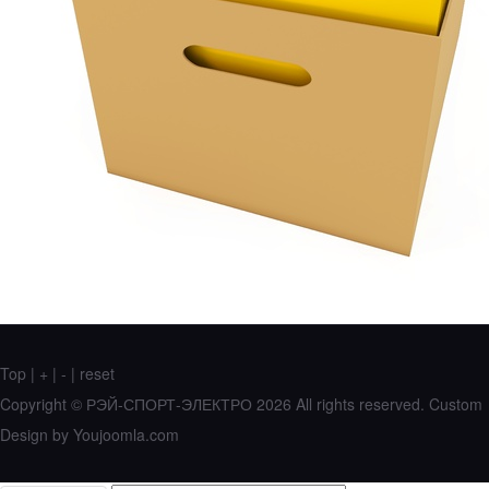
Top
|
+
|
-
|
reset
Copyright ©
РЭЙ-СПОРТ-ЭЛЕКТРО
2026 All rights reserved.
Custom
Design by Youjoomla.com