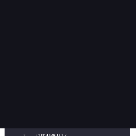
КИКТЕСТ 207-2
КИКТЕСТ 207-4
СИЛОМЕРЫ КИКТЕСТ
КИКТЕСТ 6Т
КИКТЕСТ 9Т
КИКТЕСТ 91
СТОЙКИ
СТОЙКА СТК-1
СТОЙКА СТК-2
ТАБЛО
АТТРАКЦИОНЫ
СЕРИЯ КИКТЕСТ 7